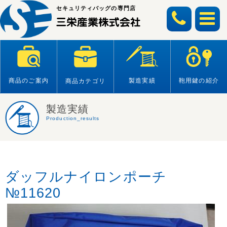
Skip
セキュリティバッグの専門店
to
content
商品のご案内
製造実績
鞄用鍵の紹介
商品カテゴリ
製造実績
Production_results
ダッフルナイロンポーチ
№11620