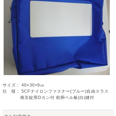
サイズ： 40×30×9㎝
仕 様： 5CFナイロンファスナー(ブルー)自由スラス
南京錠用Dカン付 前胴ベル板(白)縫付