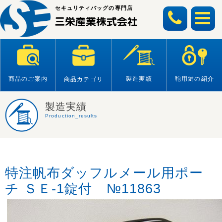
Skip
セキュリティバッグの専門店
to
content
商品のご案内
製造実績
鞄用鍵の紹介
商品カテゴリ
製造実績
Production_results
特注帆布ダッフルメール用ポー
チ ＳＥ-1錠付 №11863