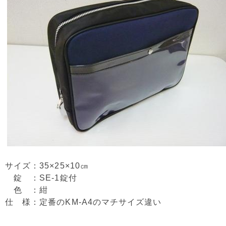
サイズ：35×25×10㎝
錠 ：SE-1錠付
色 ：紺
仕 様：定番のKM-A4のマチサイズ違い