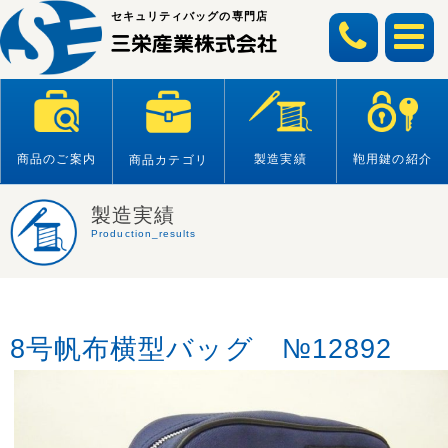
Skip
セキュリティバッグの専門店
to
content
商品のご案内
製造実績
鞄用鍵の紹介
商品カテゴリ
製造実績
Production_results
8号帆布横型バッグ №12892