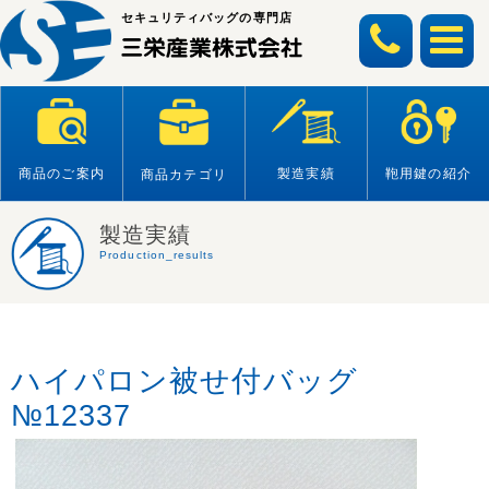
Skip
セキュリティバッグの専門店
to
content
商品のご案内
製造実績
鞄用鍵の紹介
商品カテゴリ
製造実績
Production_results
ハイパロン被せ付バッグ
№12337